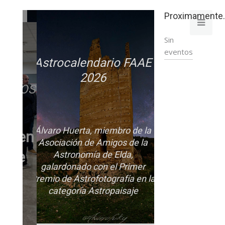
Proximamente..
Sin
eventos
Astrocalendario FAAE
2026
OSMOS
de
Álvaro Huerta, miembro de la
a en
Asociación de Amigos de la
 de
Astronomía de Elda,
galardonado con el Primer
Premio de Astrofotografía en la
categoría Astropaisaje