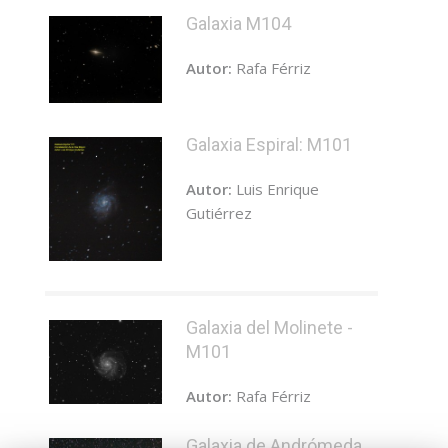
Galaxia M104
Autor:
Rafa Férriz
Galaxia Espiral: M101
Autor:
Luis Enrique
Gutiérrez
Galaxia del Molinete -
M101
Autor:
Rafa Férriz
Galaxia de Andrómeda