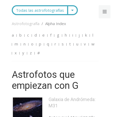
Todas las astrofotografías
Astrofotografía
Alpha Index
a
b
c
d
e
f
g
h
i
j
k
l
m
n
o
p
q
r
s
t
u
v
w
x
y
z
#
Astrofotos que
empiezan con G
Galaxia de Andrómeda:
M31