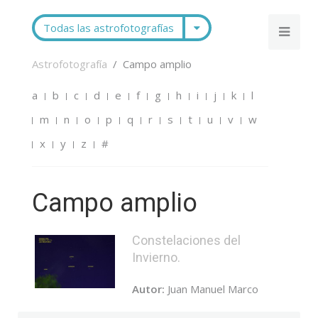
Todas las astrofotografías
Astrofotografía
Campo amplio
a
b
c
d
e
f
g
h
i
j
k
l
m
n
o
p
q
r
s
t
u
v
w
x
y
z
#
Campo amplio
Constelaciones del
Invierno.
Autor:
Juan Manuel Marco