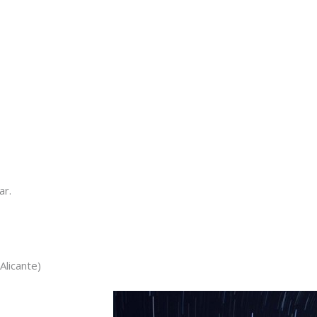
ar.
(Alicante)