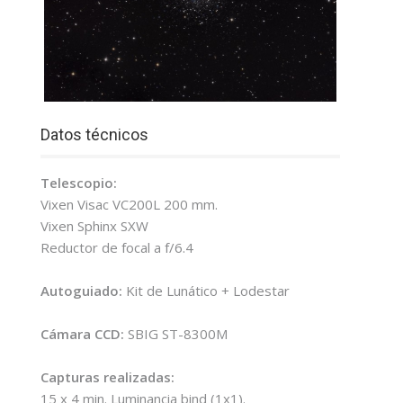
Datos técnicos
Telescopio:
Vixen Visac VC200L 200 mm.
Vixen Sphinx SXW
Reductor de focal a f/6.4
Autoguiado:
Kit de Lunático + Lodestar
Cámara CCD:
SBIG ST-8300M
Capturas realizadas:
15 x 4 min. Luminancia bind (1x1).