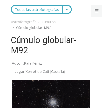
Todas las astrofotografías
Astrofotografía
Cúmulos
Cúmulo globular-M92
Cúmulo globular-
M92
Autor :
Rafa Férriz
Lugar:
Xorret de Catí (Castalla)