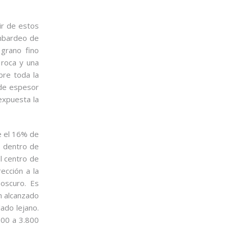
ir de estos
ombardeo de
 grano fino
 roca y una
bre toda la
 de espesor
expuesta la
e el 16% de
e dentro de
l centro de
ección a la
oscuro. Es
n alcanzado
lado lejano.
100 a 3.800