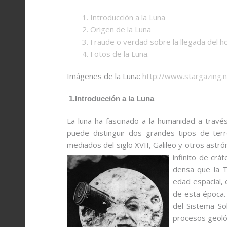
Telescopio
Cometas
1. Introducción a la Luna
2. Origen de la Luna
OTRAS
3. Fraude o verdad sobre la llegada del h
Ciclos lunares
4. Fotos de la Luna.
Campo amplio
Imágenes de la Luna:
http://www.stargazing.
Circumpolares
1.Introducción a la Luna
Artísticas y montajes
La luna ha fascinado a la humanidad a travé
puede distinguir dos grandes tipos de terr
mediados del siglo XVII, Galileo y otros ast
infinito de cr
densa que la T
edad espacial,
de esta época. 
del Sistema So
procesos geológ