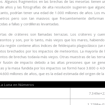
os. Algunos fragmentos en las brechas de las mesetas tienen 
de años y las fotografías de alta resolución sugieren que alguno
tanto, podrían tener una edad de 1.000 millones de años. Los m
etros pero son tan masivos que frecuentemente deforman 
as a fallas y cordilleras levantadas.
ertas de cráteres son llamadas terrazas. Los cráteres y cue
oritos y son, por lo tanto, más viejos que los mares, habiend
ta región contiene altos índices de feldespato plagioclásico (un 
entos brechados por los impactos de meteoritos. La mayoría de 
tos de brechas todavía más viejos. Otras muestras de las terra
or fusión de impacto debido a las altas presiones que se gen
zas y la masa fundida por los impactos se formó hace 3.800 o 4.0
600 millones de años, que es la edad estimada del origen de la 
La Luna en Números
7.349e+2
1.2298e-0