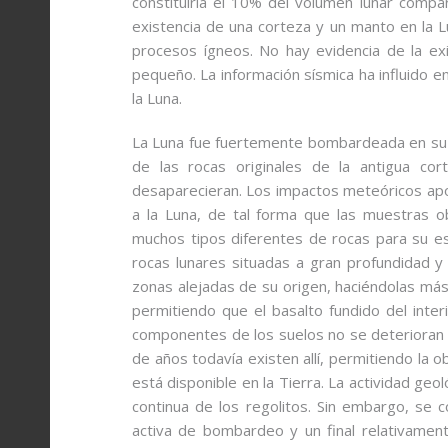
constituiría el 10% del volumen lunar comp
existencia de una corteza y un manto en la L
procesos ígneos. No hay evidencia de la exi
pequeño. La información sísmica ha influido en
la Luna.
La Luna fue fuertemente bombardeada en su h
de las rocas originales de la antigua cor
desaparecieran. Los impactos meteóricos apo
a la Luna, de tal forma que las muestras o
muchos tipos diferentes de rocas para su es
rocas lunares situadas a gran profundidad y
zonas alejadas de su origen, haciéndolas má
permitiendo que el basalto fundido del interi
componentes de los suelos no se deterioran 
de años todavía existen allí, permitiendo la 
está disponible en la Tierra. La actividad ge
continua de los regolitos. Sin embargo, se
activa de bombardeo y un final relativament