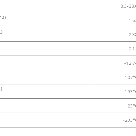
18.3-28.
^2)
1.6
g)
2.3
0.1
-12.7
107°
)
-153°
123°
-233°