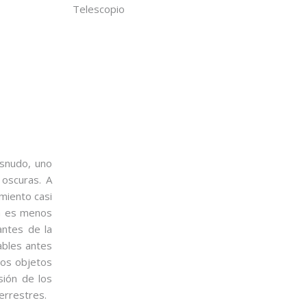
Telescopio
esnudo, uno
 oscuras. A
miento casi
a es menos
antes de la
ables antes
los objetos
sión de los
errestres.