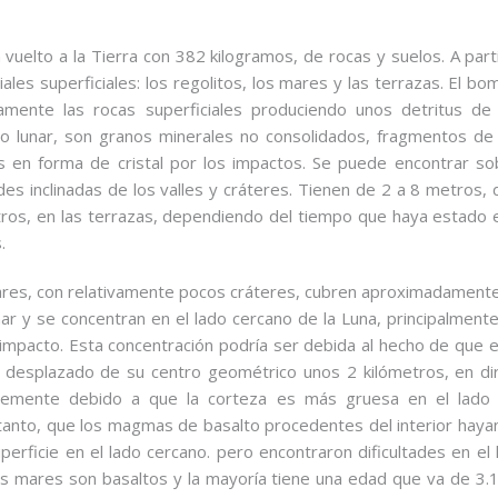
 vuelto a la Tierra con 382 kilogramos, de rocas y suelos. A part
les superficiales: los regolitos, los mares y las terrazas. El b
amente las rocas superficiales produciendo unos detritus de
lo lunar, son granos minerales no consolidados, fragmentos de
 en forma de cristal por los impactos. Se puede encontrar so
edes inclinadas de los valles y cráteres. Tienen de 2 a 8 metros,
ros, en las terrazas, dependiendo del tiempo que haya estado 
.
res, con relativamente pocos cráteres, cubren aproximadament
unar y se concentran en el lado cercano de la Luna, principalment
impacto. Esta concentración podría ser debida al hecho de que e
desplazado de su centro geométrico unos 2 kilómetros, en dir
blemente debido a que la corteza es más gruesa en el lado 
 tanto, que los magmas de basalto procedentes del interior haya
uperficie en el lado cercano. pero encontraron dificultades en el 
os mares son basaltos y la mayoría tiene una edad que va de 3.