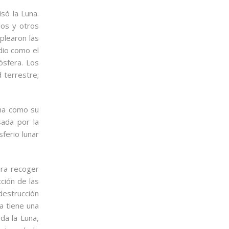
só la Luna.
los y otros
plearon las
dio como el
ósfera. Los
 terrestre;
una como su
sada por la
ferio lunar
ara recoger
cción de las
destrucción
a tiene una
da la Luna,