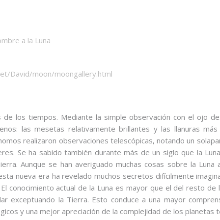
ombre a la Luna
net/David/moon/moongallery.html
s de los tiempos. Mediante la simple observación con el ojo d
enos: las mesetas relativamente brillantes y las llanuras más
rónomos realizaron observaciones telescópicas, notando un solapa
áteres. Se ha sabido también durante más de un siglo
que la Lun
ierra. Aunque se han averiguado muchas cosas sobre la Luna 
 esta nueva era ha revelado muchos secretos difícilmente imagin
El conocimiento actual de la Luna es mayor que el del resto de 
lar exceptuando la Tierra. Esto conduce a una mayor compren
icos y una mejor apreciación de la complejidad de los planetas t