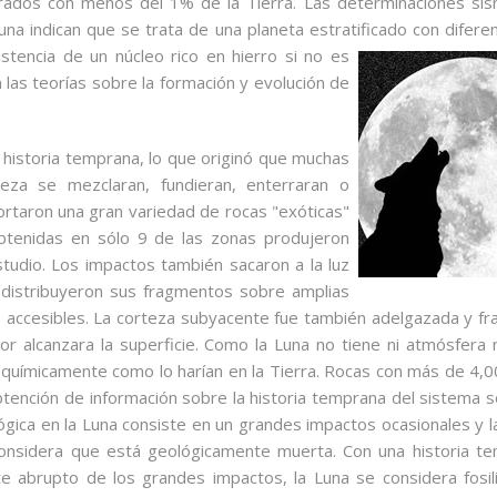
arados con menos del 1% de la Tierra. Las determinaciones sís
una indican que se trata de una planeta estratificado con
diferen
stencia de un núcleo rico en hierro si no es
 las teorías sobre la formación y evolución de
istoria temprana, lo que originó que muchas
teza se mezclaran, fundieran, enterraran o
rtaron una gran variedad de rocas "exóticas"
btenidas en sólo 9 de las zonas produjeron
tudio. Los impactos también sacaron a la luz
 distribuyeron sus fragmentos sobre amplias
s accesibles. La corteza subyacente fue también adelgazada y f
or alcanzara la superficie. Como la Luna no tiene ni atmósfera n
químicamente como lo harían en la Tierra. Rocas con más de 4,0
obtención de información sobre la historia temprana del sistema s
ológica en la Luna consiste en un grandes impactos ocasionales y 
 considera que está geológicamente muerta. Con una historia t
e abrupto de los grandes impactos, la Luna se considera fosil