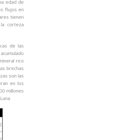
una edad de
s flujos en
ares tienen
la corteza
ncas de las
o acumulado
mineral rico
las brechas
zas son las
eran en los
00 millones
Luna.
2
2