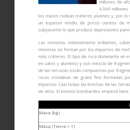
millones de añ
4.300 millones 
los mares rodean cráteres jóvenes y, por lo 
un espesor medio de pocos cientos de m
subyacente lo que produce depresiones parecid
Las mesetas relativamente brillantes, cubi
mesetas se forman por los impactos de mete
más cráteres. El tipo de roca dominante en es
en calcio y aluminio) y son mezcla de fragm
de las terrazas están compuestas por fragmen
rocas cristalinas de grano fino formadas p
impactos. Casi todas las brechas de las terra
de años. El intenso bombardeo empezó hace 4.
Masa (kg)
Masa (Tierra = 1)