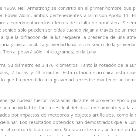
de 1969, Neil Armstrong se convirtió en el primer hombre que pi
r Edwin Aldrin, ambos pertenecientes a la misión Apollo 11. El
ares experimentaron los efectos de la falta de atmósfera. Se em
e sonido sólo pueden ser oídas cuando viajan a través de un me
 a que la difracción de la luz requiere la presencia de una atm
ncia gravitacional. La gravedad lunar es un sexto de la gravedad
Tierra, pesará sólo 14 kilogramos, en la Luna.
rra. Su diámetro es 3.476 kilómetros. Tanto la rotación de la L
días, 7 horas y 43 minutos. Esta rotación síncrónica está cau
a, lo que ha permitido a la gravedad terrestre mantener un hemis
energía nuclear fueron instaladas durante el proyecto Apollo p
e una actividad tectónica residual debida al enfriamiento y a la a
dos por impactos de meteoros y objetos artificiales, como la 
icie lunar. Los resultados obtenidos han demostrados que la Lun
n el centro de lado cercano. Si esta corteza es uniforme en to