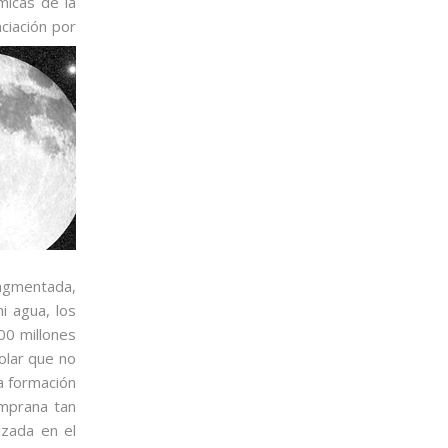
micas de la
ciación por
ragmentada,
i agua, los
00 millones
olar que no
la formación
emprana tan
izada en el