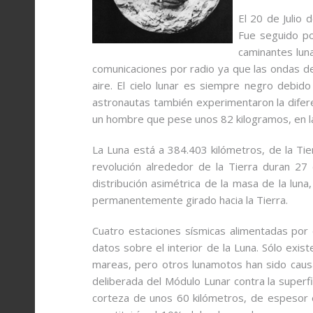
El 20 de Julio 
Fue seguido po
caminantes lun
comunicaciones por radio ya que las ondas d
aire. El cielo lunar es siempre negro debido
astronautas también experimentaron la difere
un hombre que pese unos 82 kilogramos, en la 
La Luna está a 384.403 kilómetros, de la Tie
revolución alrededor de la Tierra duran 27 
distribución asimétrica de la masa de la lun
permanentemente girado hacia la Tierra.
Cuatro estaciones sísmicas alimentadas por 
datos sobre el interior de la Luna. Sólo exist
mareas, pero otros lunamotos han sido causa
deliberada del Módulo Lunar contra la superf
corteza de unos 60 kilómetros, de espesor e