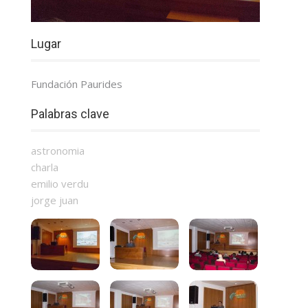
Lugar
Fundación Paurides
Palabras clave
astronomia
charla
emilio verdu
jorge juan