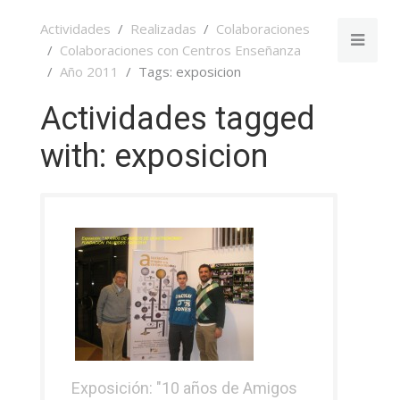
Actividades
Realizadas
Colaboraciones
Colaboraciones con Centros Enseñanza
Año 2011
Tags: exposicion
Actividades tagged
with: exposicion
Exposición: "10 años de Amigos