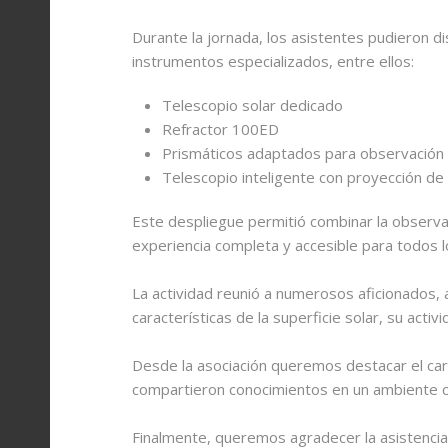
Telescopio
Cometas
Durante la jornada, los asistentes pudieron di
instrumentos especializados, entre ellos:
OTRAS
Ciclos lunares
Telescopio solar dedicado
Refractor 100ED
Campo amplio
Prismáticos adaptados para observación 
Circumpolares
Telescopio inteligente con proyección de
Artísticas y montajes
Este despliegue permitió combinar la observació
experiencia completa y accesible para todos l
La actividad reunió a numerosos aficionados, 
características de la superficie solar, su acti
Desde la asociación queremos destacar el cará
compartieron conocimientos en un ambiente ce
Finalmente, queremos agradecer la asistencia 