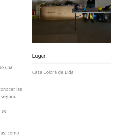
Lugar:
ndo una
Casa Colorá de Elda
conocer las
 segura.
y se
, así como