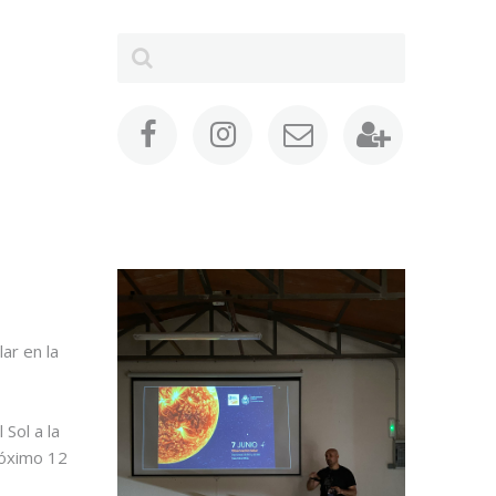
ar en la
 Sol a la
róximo 12