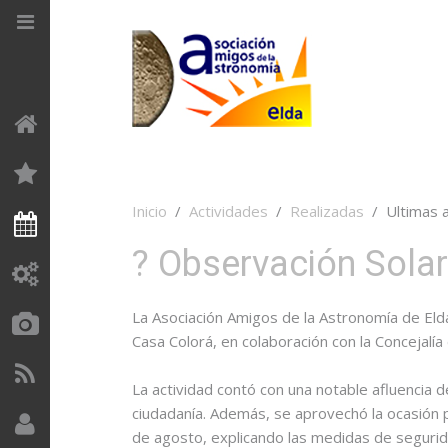
Inicio
Programadas
Astronomía de
Fichas técnicas
NUESTRA ASOCIACIÓN
NOVEDADES
posición
Quienes somos
Realizadas
Medios de
La Asociación
CIELO PROFUNDO
Contaminación
comunicación
Antecedentes
Socios y
lumínica
Galaxias
Recuérdeme
Inicio
Actividades
Realizadas
Ultimas 
colaboradores
Actividades
Constitución
Heliofísica
Nebulosas
? Observación Solar
Identificarse
Estatutos
GT
Historia de la
Cúmulos
Equipamiento
astronomía
¿Recordar
La Asociación Amigos de la Astronomía de Eld
Astrofotografía
SISTEMA SOLAR
contraseña?
Dónde estamos
Objetos Messier
Casa Colorá, en colaboración con la Concejalí
¿Recordar usuario?
Sol
Publicaciones
Recursos
CONTACTAR
La actividad contó con una notable afluencia de
informáticos
Planetas
ciudadanía. Además, se aprovechó la ocasión p
Quiero ser socio
Login
Selenografía
Luna
de agosto, explicando las medidas de segurid